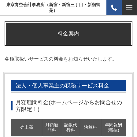
東京青空会計事務所（新宿・新宿三丁目・新宿御
苑）
料金案内
各種取扱いサービスの料金をお知らせいたします。
法人・個人事業主の税務サービス料金
月額顧問料金(ホームページからお問合せの
方限定！)
月額顧
記帳代
年間報酬
売上高
決算料
問料
行料
(税抜)